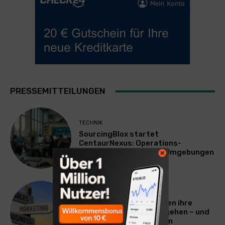
PRESSEMITTEILUNGEN
TECHNIK
SourcingBlox startet
CentaurNexus: Operations-
Plattform für Zscaler-Umgebungen
WERBUNG & MARKETING
Warum viele Unternehmen ihre
Vermarktung falsch angehen – und
warum das ihr Wachstum