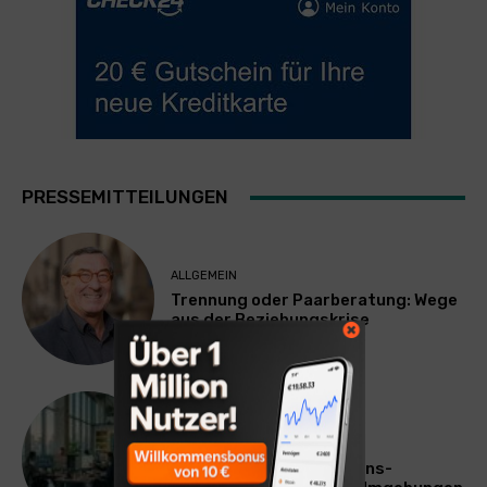
PRESSEMITTEILUNGEN
ALLGEMEIN
Trennung oder Paarberatung: Wege
aus der Beziehungskrise
TECHNIK
SourcingBlox startet
CentaurNexus: Operations-