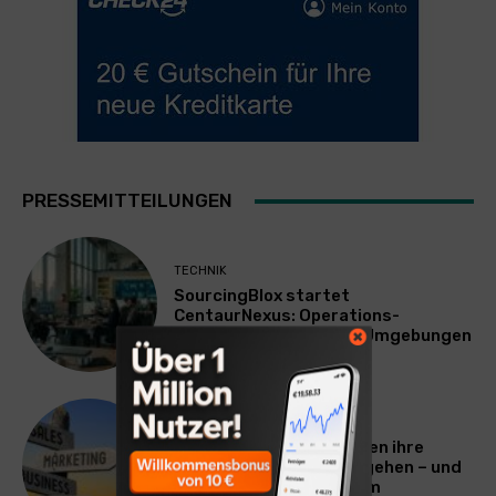
PRESSEMITTEILUNGEN
TECHNIK
SourcingBlox startet
CentaurNexus: Operations-
Plattform für Zscaler-Umgebungen
WERBUNG & MARKETING
Warum viele Unternehmen ihre
Vermarktung falsch angehen – und
warum das ihr Wachstum