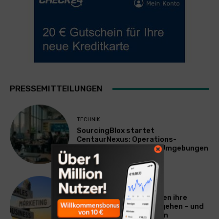
PRESSEMITTEILUNGEN
TECHNIK
SourcingBlox startet
CentaurNexus: Operations-
Plattform für Zscaler-Umgebungen
WERBUNG & MARKETING
Warum viele Unternehmen ihre
Vermarktung falsch angehen – und
warum das ihr Wachstum