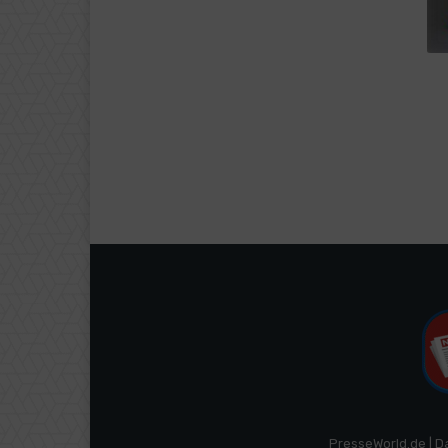
PresseWorld.de | D