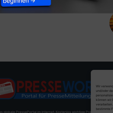
Wir verwend
und/oder da
personalisi
können wir 
verarbeiten
bestimmte F
as globale PressePortal im Internet. Kostenlos wichtige PresseMitteilun