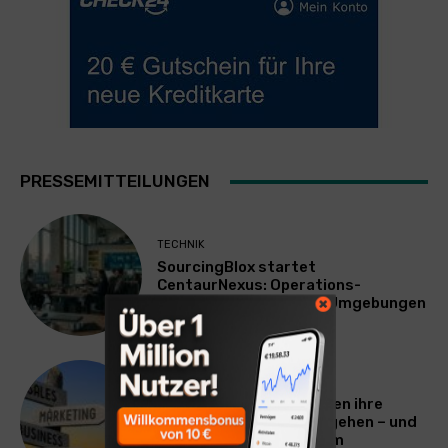
PRESSEMITTEILUNGEN
TECHNIK
SourcingBlox startet
CentaurNexus: Operations-
Plattform für Zscaler-Umgebungen
WERBUNG & MARKETING
Warum viele Unternehmen ihre
Vermarktung falsch angehen – und
warum das ihr Wachstum