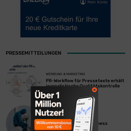
PRESSEMITTEILUNGEN
WERBUNG & MARKETING
PR-Workflow für Pressetexte erhält
journalistische Qualitätskontrolle
LIFESTYLE
Mateo Diem: Male Loneliness
Epidemic