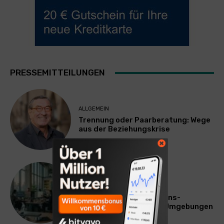
PRESSEMITTEILUNGEN
ALLGEMEIN
Trennung oder Paarberatung: Wege
aus der Beziehungskrise
TECHNIK
SourcingBlox startet
CentaurNexus: Operations-
Plattform für Zscaler-Umgebungen