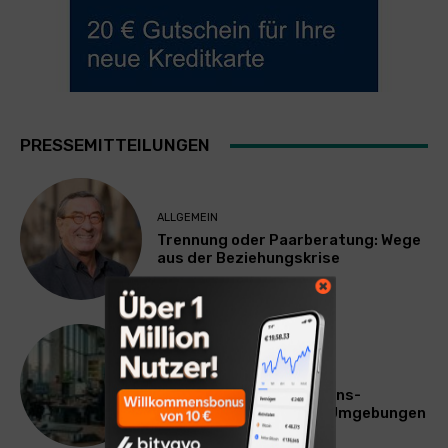
PRESSEMITTEILUNGEN
ALLGEMEIN
Trennung oder Paarberatung: Wege
aus der Beziehungskrise
TECHNIK
SourcingBlox startet
CentaurNexus: Operations-
Plattform für Zscaler-Umgebungen