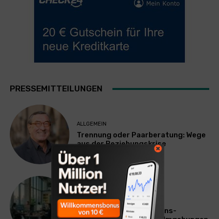
PRESSEMITTEILUNGEN
ALLGEMEIN
Trennung oder Paarberatung: Wege
aus der Beziehungskrise
TECHNIK
SourcingBlox startet
CentaurNexus: Operations-