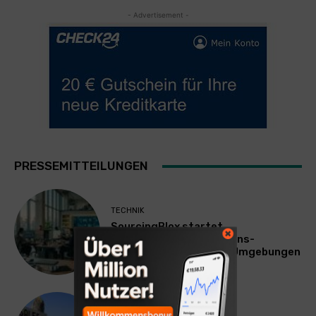
- Advertisement -
PRESSEMITTEILUNGEN
TECHNIK
SourcingBlox startet
CentaurNexus: Operations-
Plattform für Zscaler-Umgebungen
WERBUNG & MARKETING