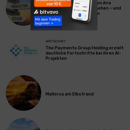
Warum viele Unternehmen ihre
Vermarktung falsch angehen – und
warum das ihr Wachstum
ausbremst
WIRTSCHAFT
The Payments Group Holding erzielt
deutliche Fortschritte bei ihren AI-
Projekten
Mallorca am Elbstrand