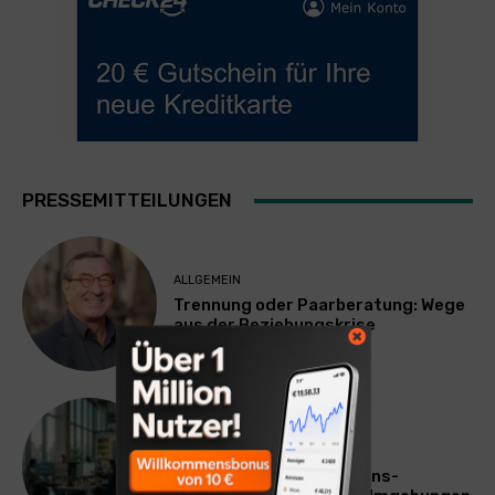
PRESSEMITTEILUNGEN
ALLGEMEIN
Trennung oder Paarberatung: Wege
aus der Beziehungskrise
TECHNIK
SourcingBlox startet
CentaurNexus: Operations-