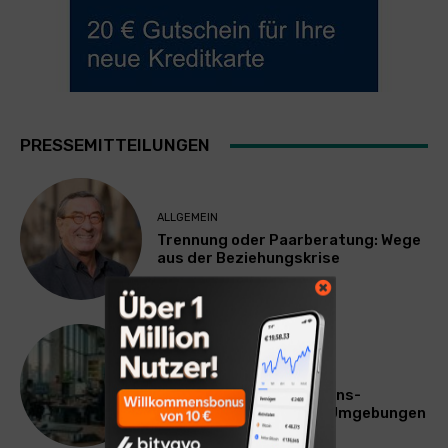
PRESSEMITTEILUNGEN
ALLGEMEIN
Trennung oder Paarberatung: Wege
aus der Beziehungskrise
TECHNIK
SourcingBlox startet
CentaurNexus: Operations-
Plattform für Zscaler-Umgebungen