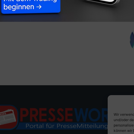
Wir verwend
und/oder da
personalisi
können wir 