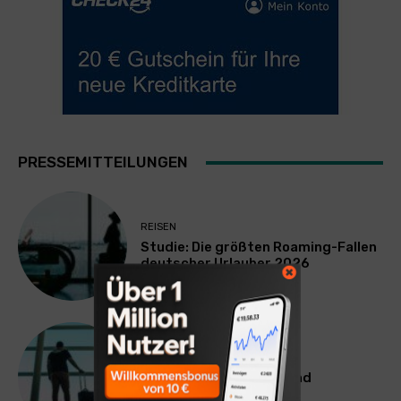
PRESSEMITTEILUNGEN
REISEN
Studie: Die größten Roaming-Fallen
deutscher Urlauber 2026
REISEN
Was bei Flugausfällen und
Verspätungen gilt