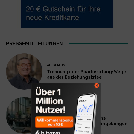
PRESSEMITTEILUNGEN
ALLGEMEIN
Trennung oder Paarberatung: Wege
aus der Beziehungskrise
TECHNIK
SourcingBlox startet
CentaurNexus: Operations-
Plattform für Zscaler-Umgebungen