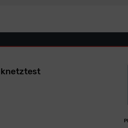
knetztest
P