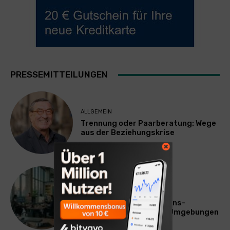
PRESSEMITTEILUNGEN
ALLGEMEIN
Trennung oder Paarberatung: Wege
aus der Beziehungskrise
TECHNIK
SourcingBlox startet
CentaurNexus: Operations-
Plattform für Zscaler-Umgebungen