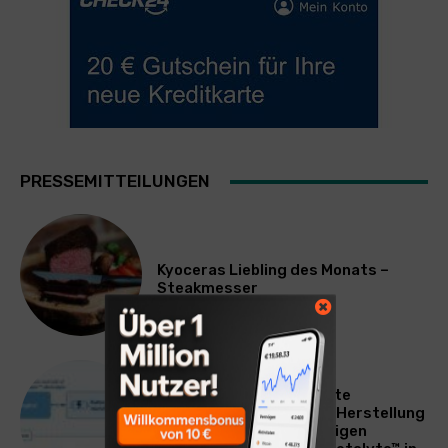
PRESSEMITTEILUNGEN
Kyoceras Liebling des Monats –
Steakmesser
WIRTSCHAFT
Asahi Kasei schließt erste
Lizenzvereinbarung für Herstellung
und Vertrieb des neuartigen