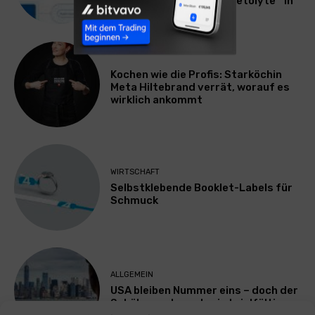
Batterieelektrolyten Acetolyte™ in
China ab
Kochen wie die Profis: Starköchin
Meta Hiltebrand verrät, worauf es
wirklich ankommt
WIRTSCHAFT
Selbstklebende Booklet-Labels für
Schmuck
ALLGEMEIN
USA bleiben Nummer eins – doch der
Schüleraustausch wird vielfältiger