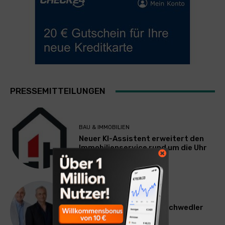
PRESSEMITTEILUNGEN
BAU & IMMOBILIEN
Neuer KI-Assistent erweitert den
Immobilienservice rund um die Uhr
WERBUNG & MARKETING
Willi Arsan & Christoph Schwedler
werden münchen.tv-