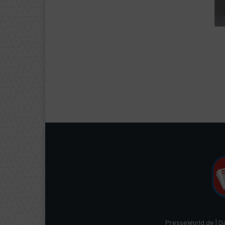
PresseWorld.de | D