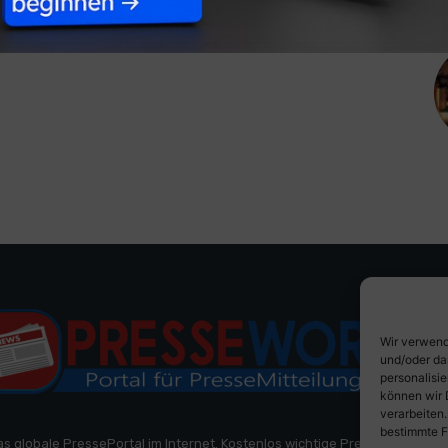
Wir verwend
und/oder da
personalisi
können wir 
verarbeiten
bestimmte F
as globale PressePortal im Internet. Kostenlos wichtige PresseMitteilun