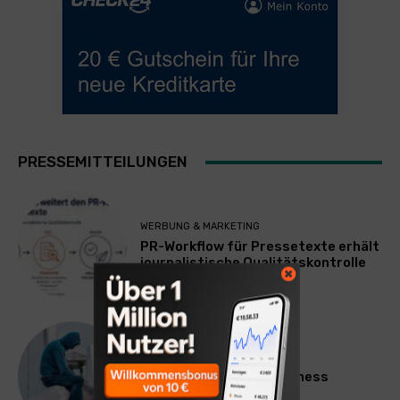
PRESSEMITTEILUNGEN
WERBUNG & MARKETING
PR-Workflow für Pressetexte erhält
journalistische Qualitätskontrolle
LIFESTYLE
Mateo Diem: Male Loneliness
Epidemic