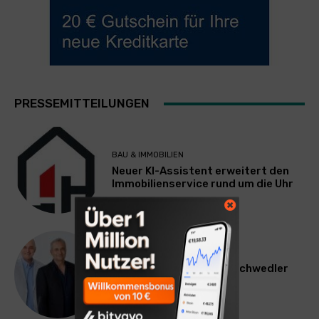
PRESSEMITTEILUNGEN
BAU & IMMOBILIEN
Neuer KI-Assistent erweitert den
Immobilienservice rund um die Uhr
WERBUNG & MARKETING
Willi Arsan & Christoph Schwedler
werden münchen.tv-
Geschäftsführer