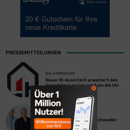
PRESSEMITTEILUNGEN
BAU & IMMOBILIEN
Neuer KI-Assistent erweitert den
Immobilienservice rund um die Uhr
WERBUNG & MARKETING
Willi Arsan & Christoph Schwedler
werden münchen.tv-