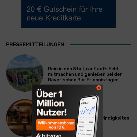
PRESSEMITTEILUNGEN
Rein in den Stall, rauf aufs Feld:
mitmachen und genießen bei den
Bayerischen Bio-Erlebnistagen
TECHNIK
Monitor mit drei Geschwindigkeiten:
AOC GAMING CQ32G4ZA