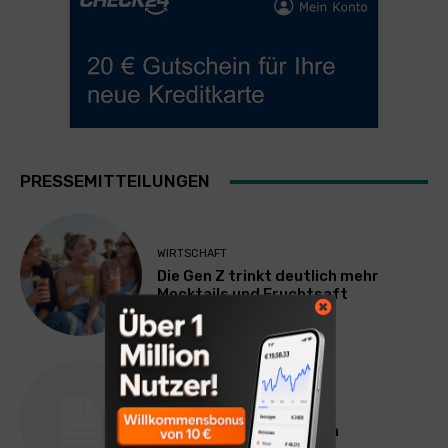
PRESSEMITTEILUNGEN
WIRTSCHAFT
Die Gen Z trinkt deutlich mehr
Mocktails und Fruchtsaft
WIRTSCHAFT
norisbank führt Wero ein