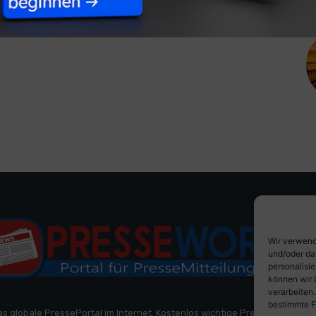
Wir verwend
und/oder da
personalisi
können wir 
verarbeiten
bestimmte F
as globale PressePortal im Internet. Kostenlos wichtige PresseMitteilun