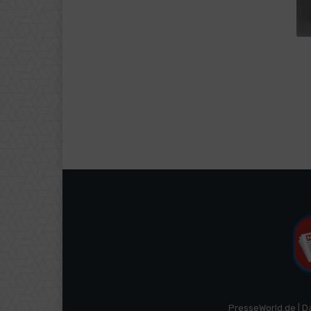
PresseWorld.de | D