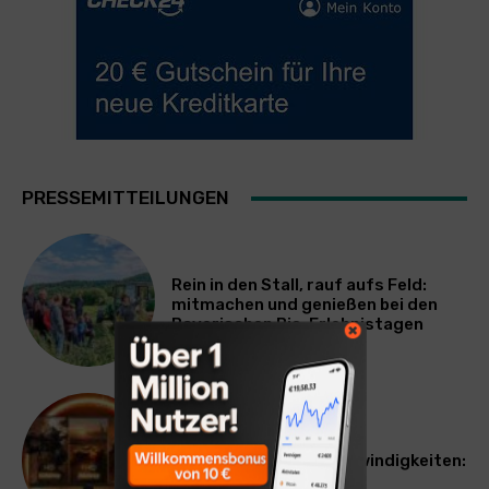
PRESSEMITTEILUNGEN
Rein in den Stall, rauf aufs Feld:
mitmachen und genießen bei den
Bayerischen Bio-Erlebnistagen
TECHNIK
Monitor mit drei Geschwindigkeiten:
AOC GAMING CQ32G4ZA