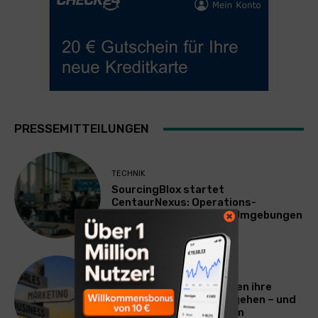
PRESSEMITTEILUNGEN
TECHNIK
SourcingBlox startet
CentaurNexus: Operations-
Plattform für Zscaler-Umgebungen
WERBUNG & MARKETING
Warum viele Unternehmen ihre
Vermarktung falsch angehen – und
warum das ihr Wachstum