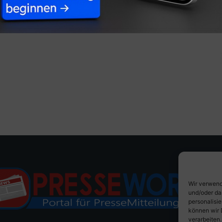
Wir verwend
und/oder da
personalisi
können wir 
verarbeiten