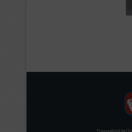
PresseWorld.de | D