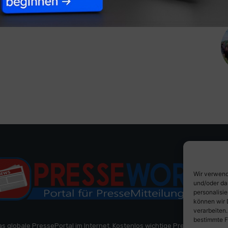
Wir verwend
und/oder da
personalisi
können wir 
verarbeiten
bestimmte F
as globale PressePortal im Internet. Kostenlos wichtige PresseMitteilun