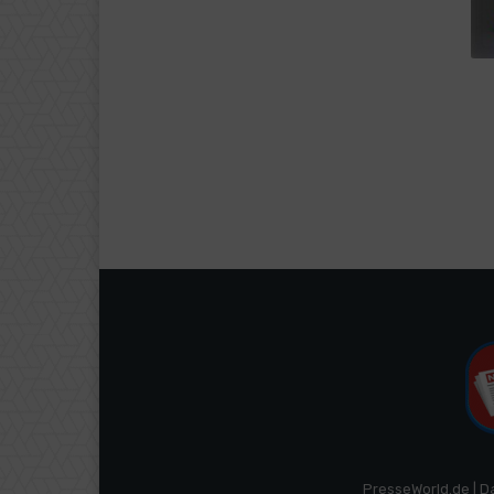
PresseWorld.de | D