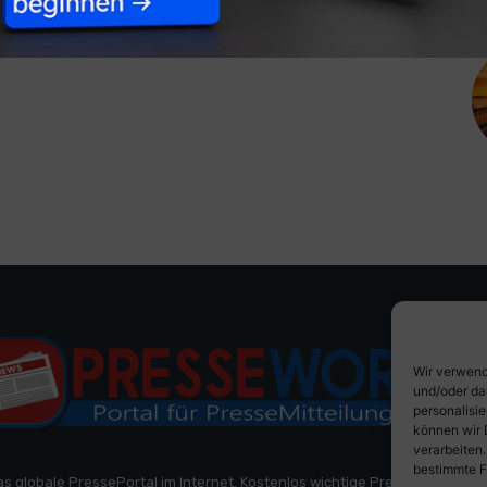
Wir verwend
und/oder da
personalisi
können wir 
verarbeiten
bestimmte F
as globale PressePortal im Internet. Kostenlos wichtige PresseMitteilun