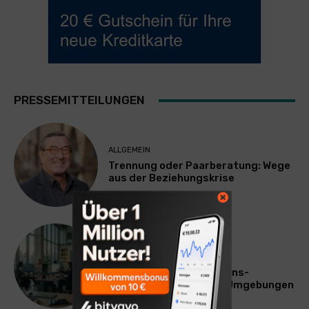
PRESSEMITTEILUNGEN
ALLGEMEIN
Trennung oder Paarberatung: Wege
aus der Beziehungskrise
TECHNIK
SourcingBlox startet
CentaurNexus: Operations-
Plattform für Zscaler-Umgebungen