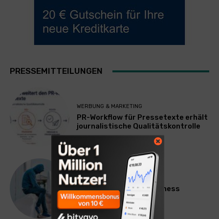
PRESSEMITTEILUNGEN
WERBUNG & MARKETING
PR-Workflow für Pressetexte erhält
journalistische Qualitätskontrolle
LIFESTYLE
Mateo Diem: Male Loneliness
Epidemic