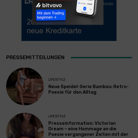
PRESSEMITTEILUNGEN
LIFESTYLE
Neue Speidel-Serie Bambou: Retro-
Poesie für den Alltag
LIFESTYLE
Presseinformation: Victorian
Dream – eine Hommage an die
Poesie vergangener Zeiten mit der