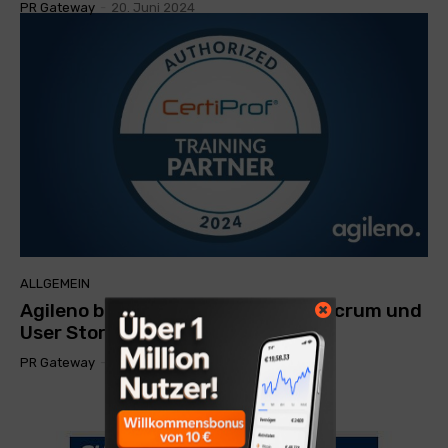
PR Gateway
-
20. Juni 2024
ALLGEMEIN
Agileno bietet 1:1 Schulungen zu Scrum und
User Storys
PR Gateway
-
11. März 2024
- Advertisement -