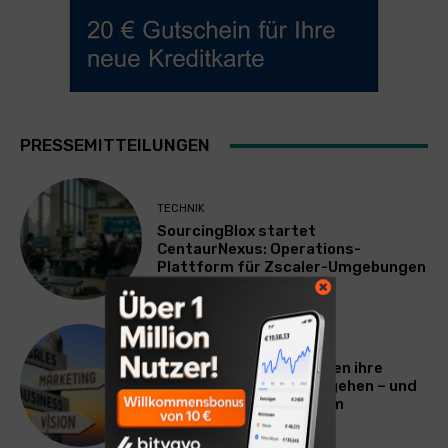
PRESSEMITTEILUNGEN
TECHNIK
SourcingBlox startet
CentaurNexus: Operations-
Plattform für Zscaler-Umgebungen
WERBUNG & MARKETING
Warum viele Unternehmen ihre
Vermarktung falsch angehen – und
warum das ihr Wachstum
ausbremst