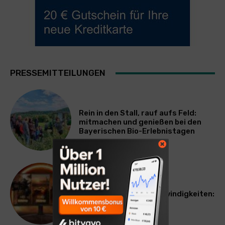
PRESSEMITTEILUNGEN
Rein in den Stall, rauf aufs Feld:
mitmachen und genießen bei den
Bayerischen Bio-Erlebnistagen
TECHNIK
Monitor mit drei Geschwindigkeiten:
AOC GAMING CQ32G4ZA