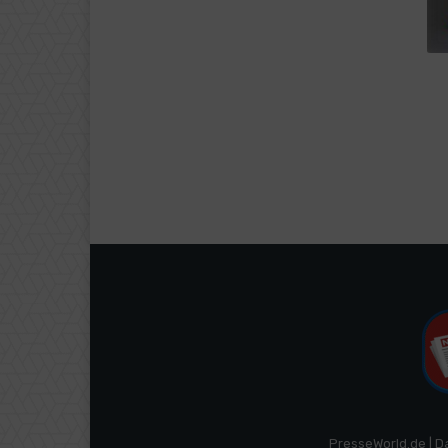
PresseWorld.de | D