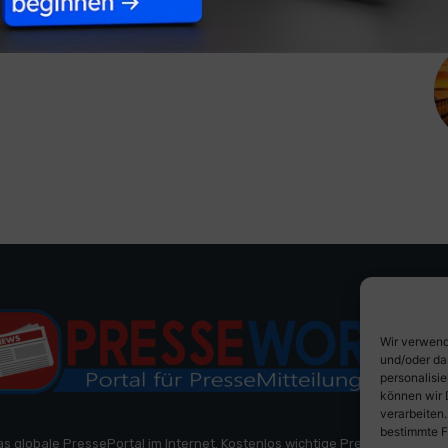
Wir verwend
und/oder da
personalisi
können wir 
verarbeiten
bestimmte F
as globale PressePortal im Internet. Kostenlos wichtige PresseMitteilun