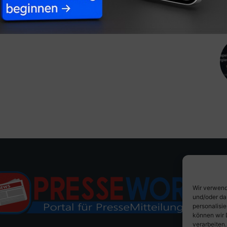
Wir verwend
und/oder da
personalisi
können wir 
verarbeiten