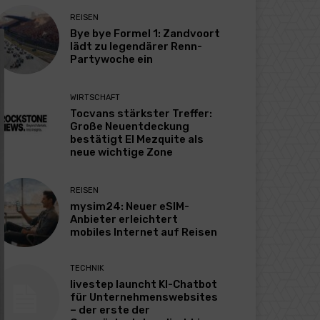
REISEN
Bye bye Formel 1: Zandvoort
lädt zu legendärer Renn-
Partywoche ein
WIRTSCHAFT
Tocvans stärkster Treffer:
Große Neuentdeckung
bestätigt El Mezquite als
neue wichtige Zone
REISEN
mysim24: Neuer eSIM-
Anbieter erleichtert
mobiles Internet auf Reisen
TECHNIK
livestep launcht KI-Chatbot
für Unternehmenswebsites
– der erste der