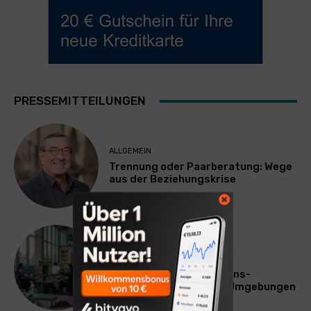
PRESSEMITTEILUNGEN
ALLGEMEIN
Trennung oder Paarberatung: Wege
aus der Beziehungskrise
TECHNIK
SourcingBlox startet
CentaurNexus: Operations-
Plattform für Zscaler-Umgebungen