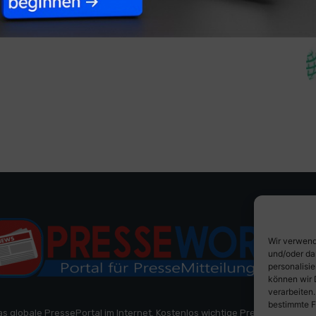
Wir verwend
und/oder da
personalisi
können wir 
verarbeiten
bestimmte F
as globale PressePortal im Internet. Kostenlos wichtige PresseMitteilun