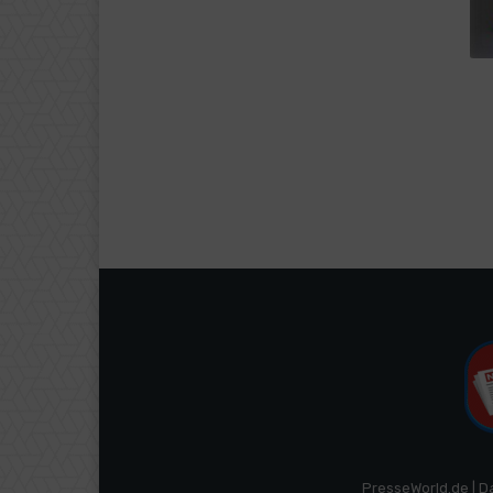
PresseWorld.de | D