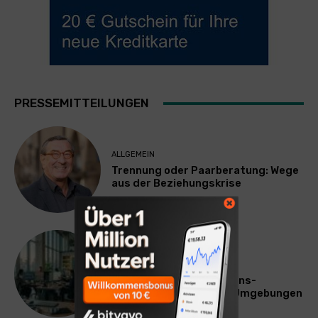
PRESSEMITTEILUNGEN
ALLGEMEIN
Trennung oder Paarberatung: Wege
aus der Beziehungskrise
TECHNIK
SourcingBlox startet
CentaurNexus: Operations-
Plattform für Zscaler-Umgebungen