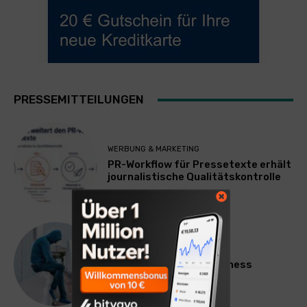
PRESSEMITTEILUNGEN
WERBUNG & MARKETING
PR-Workflow für Pressetexte erhält
journalistische Qualitätskontrolle
LIFESTYLE
Mateo Diem: Male Loneliness
Epidemic