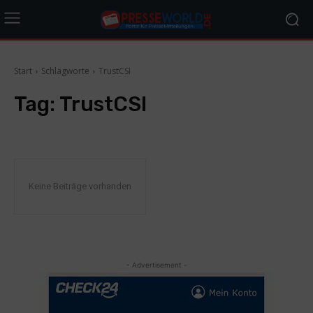
Start
Schlagworte
TrustCSI
Tag:
TrustCSI
Keine Beiträge vorhanden
- Advertisement -