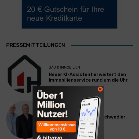
PRESSEMITTEILUNGEN
BAU & IMMOBILIEN
Neuer KI-Assistent erweitert den
Immobilienservice rund um die Uhr
WERBUNG & MARKETING
Willi Arsan & Christoph Schwedler
werden münchen.tv-
Geschäftsführer