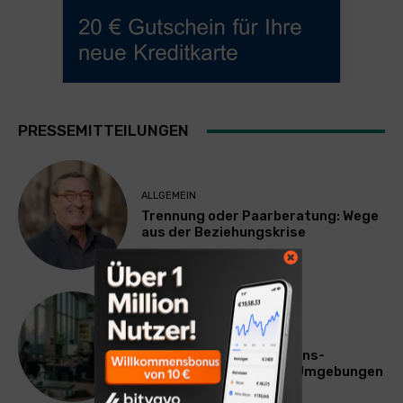
PRESSEMITTEILUNGEN
ALLGEMEIN
Trennung oder Paarberatung: Wege
aus der Beziehungskrise
TECHNIK
SourcingBlox startet
CentaurNexus: Operations-
Plattform für Zscaler-Umgebungen