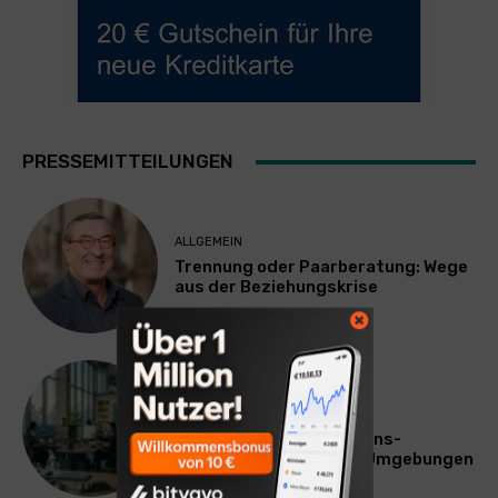
PRESSEMITTEILUNGEN
ALLGEMEIN
Trennung oder Paarberatung: Wege
aus der Beziehungskrise
TECHNIK
SourcingBlox startet
CentaurNexus: Operations-
Plattform für Zscaler-Umgebungen