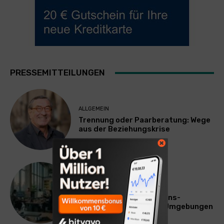
PRESSEMITTEILUNGEN
ALLGEMEIN
Trennung oder Paarberatung: Wege
aus der Beziehungskrise
TECHNIK
SourcingBlox startet
CentaurNexus: Operations-
Plattform für Zscaler-Umgebungen