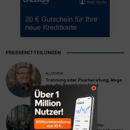
PRESSEMITTEILUNGEN
ALLGEMEIN
Trennung oder Paarberatung: Wege
aus der Beziehungskrise
TECHNIK
SourcingBlox startet
CentaurNexus: Operations-