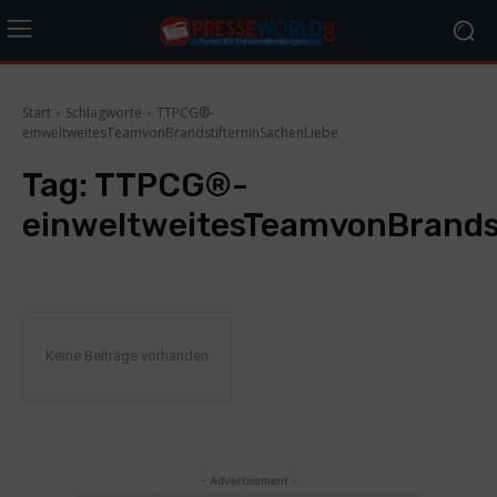
Start
Schlagworte
TTPCG®-
einweltweitesTeamvonBrandstifterninSachenLiebe
Tag:
TTPCG®-
einweltweitesTeamvonBrands
Keine Beiträge vorhanden
- Advertisement -