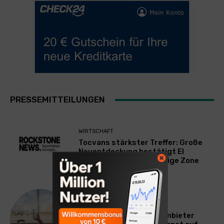
PRESSEMITTEILUNGEN
WIRTSCHAFT
Tocvans stärkster Treffer: Große
Neuentdeckung bestätigt El
Mezquite als neue wichtige Zone
REISEN
mysim24: Neuer eSIM-Anbieter