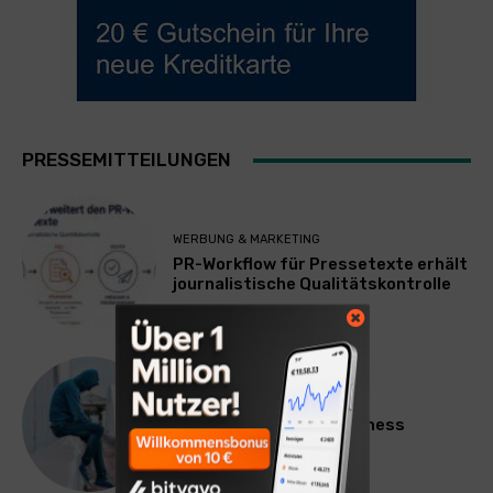
PRESSEMITTEILUNGEN
WERBUNG & MARKETING
PR-Workflow für Pressetexte erhält
journalistische Qualitätskontrolle
LIFESTYLE
Mateo Diem: Male Loneliness
Epidemic